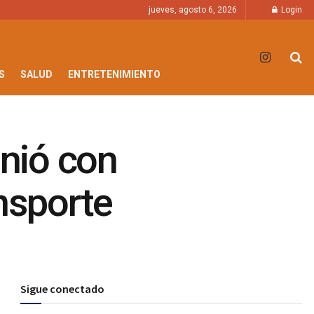
jueves, agosto 6, 2026
Login
S
SALUD
ENTRETENIMIENTO
unió con
nsporte
Sigue conectado