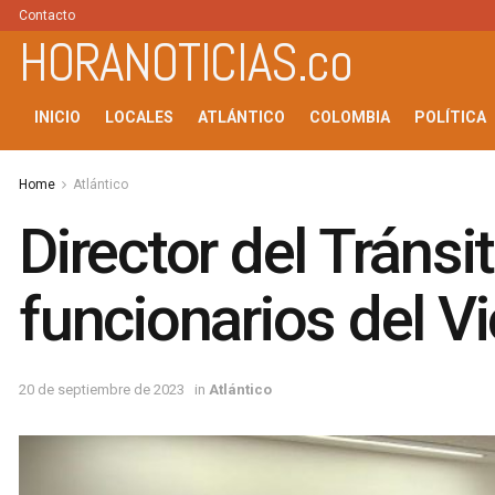
Contacto
HORANOTICIAS.co
INICIO
LOCALES
ATLÁNTICO
COLOMBIA
POLÍTICA
Home
Atlántico
Director del Tráns
funcionarios del V
20 de septiembre de 2023
in
Atlántico