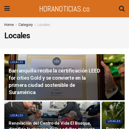
HORANOTICIAS.co
Home
Category
Locales
Locales
LOCALES
Barranquilla recibe la certificación LEED
for cities Gold y se convierte en la
primera ciudad sostenible de
Suramérica
LOCALES
LOCALES
Renovación del Centro de Vida El Bosque,