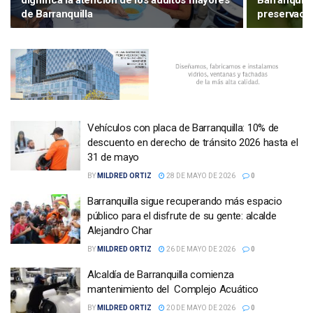
dignifica la atención de los adultos mayores
Barranquill
de Barranquilla
preservació
Vehículos con placa de Barranquilla: 10% de
descuento en derecho de tránsito 2026 hasta el
31 de mayo
BY
MILDRED ORTIZ
28 DE MAYO DE 2026
0
Barranquilla sigue recuperando más espacio
público para el disfrute de su gente: alcalde
Alejandro Char
BY
MILDRED ORTIZ
26 DE MAYO DE 2026
0
Alcaldía de Barranquilla comienza
mantenimiento del Complejo Acuático
BY
MILDRED ORTIZ
20 DE MAYO DE 2026
0