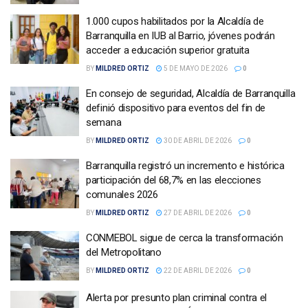
1.000 cupos habilitados por la Alcaldía de
Barranquilla en IUB al Barrio, jóvenes podrán
acceder a educación superior gratuita
BY
MILDRED ORTIZ
5 DE MAYO DE 2026
0
En consejo de seguridad, Alcaldía de Barranquilla
definió dispositivo para eventos del fin de
semana
BY
MILDRED ORTIZ
30 DE ABRIL DE 2026
0
Barranquilla registró un incremento e histórica
participación del 68,7% en las elecciones
comunales 2026
BY
MILDRED ORTIZ
27 DE ABRIL DE 2026
0
CONMEBOL sigue de cerca la transformación
del Metropolitano
BY
MILDRED ORTIZ
22 DE ABRIL DE 2026
0
Alerta por presunto plan criminal contra el