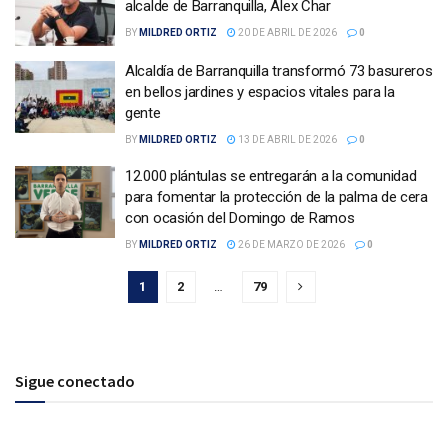
alcalde de Barranquilla, Álex Char
BY
MILDRED ORTIZ
20 DE ABRIL DE 2026
0
Alcaldía de Barranquilla transformó 73 basureros
en bellos jardines y espacios vitales para la
gente
BY
MILDRED ORTIZ
13 DE ABRIL DE 2026
0
12.000 plántulas se entregarán a la comunidad
para fomentar la protección de la palma de cera
con ocasión del Domingo de Ramos
BY
MILDRED ORTIZ
26 DE MARZO DE 2026
0
1
2
…
79
Sigue conectado