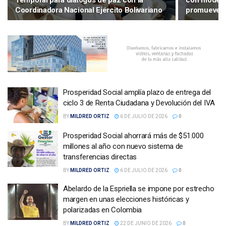
Temporal para diálogos de paz con la
con modelo
Coordinadora Nacional Ejército Bolivariano
promueve la
Prosperidad Social amplía plazo de entrega del
ciclo 3 de Renta Ciudadana y Devolución del IVA
BY
MILDRED ORTIZ
6 DE JULIO DE 2026
0
Prosperidad Social ahorrará más de $51.000
millones al año con nuevo sistema de
transferencias directas
BY
MILDRED ORTIZ
6 DE JULIO DE 2026
0
Abelardo de la Espriella se impone por estrecho
margen en unas elecciones históricas y
polarizadas en Colombia
BY
MILDRED ORTIZ
22 DE JUNIO DE 2026
0