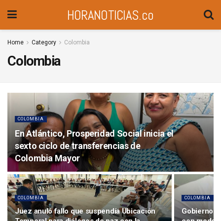
HORANOTICIAS.co
Home
Category
Colombia
Colombia
COLOMBIA
En Atlántico, Prosperidad Social inicia el
sexto ciclo de transferencias de
Colombia Mayor
COLOMBIA
COLOMBIA
Juez anuló fallo que suspendía Ubicación
Gobierno fo