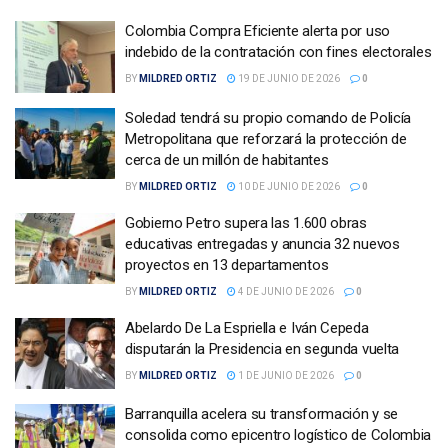
Colombia Compra Eficiente alerta por uso
indebido de la contratación con fines electorales
BY
MILDRED ORTIZ
19 DE JUNIO DE 2026
0
Soledad tendrá su propio comando de Policía
Metropolitana que reforzará la protección de
cerca de un millón de habitantes
BY
MILDRED ORTIZ
10 DE JUNIO DE 2026
0
Gobierno Petro supera las 1.600 obras
educativas entregadas y anuncia 32 nuevos
proyectos en 13 departamentos
BY
MILDRED ORTIZ
4 DE JUNIO DE 2026
0
Abelardo De La Espriella e Iván Cepeda
disputarán la Presidencia en segunda vuelta
BY
MILDRED ORTIZ
1 DE JUNIO DE 2026
0
Barranquilla acelera su transformación y se
consolida como epicentro logístico de Colombia