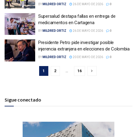
BY
MILDRED ORTIZ
26 DE MAYO DE 2026
0
Supersalud destapa fallas en entrega de
medicamentos en Cartagena
BY
MILDRED ORTIZ
26 DE MAYO DE 2026
0
Presidente Petro pide investigar posible
injerencia extranjera en elecciones de Colombia
BY
MILDRED ORTIZ
20 DE MAYO DE 2026
0
1
2
…
16
Sigue conectado