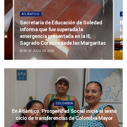
LOCALES
CO
d
Barranquilla recibe la certificación
Jue
LEED for cities Gold y se convierte en la
Ub
primera ciudad sostenible de
pa
tas
Suramérica
Ejé
30 DE JULIO DE 2026
30
COLOMBIA
En Atlántico, Prosperidad Social inicia el sexto
ciclo de transferencias de Colombia Mayor