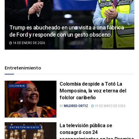
Trump es abucheado en una visita a una fábrica
de Ford y responde con un gesto obsceno
14 DE ENERO DE 2026
Entretenimiento
Colombia despide a Totó La
COLOMBIA
Momposina, la voz eterna del
folclor caribeño
BY
MILDRED ORTIZ
19 DE MAYO DE 2026
La televisión pública se
ENTRETENIMIENTO
consagró con 24