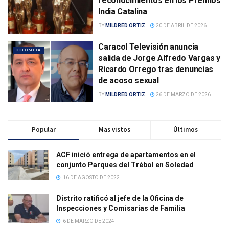
reconocimientos en los Premios
India Catalina
BY
MILDRED ORTIZ
20 DE ABRIL DE 2026
Caracol Televisión anuncia
COLOMBIA
salida de Jorge Alfredo Vargas y
Ricardo Orrego tras denuncias
de acoso sexual
BY
MILDRED ORTIZ
26 DE MARZO DE 2026
Popular
Mas vistos
Últimos
ACF inició entrega de apartamentos en el
conjunto Parques del Trébol en Soledad
16 DE AGOSTO DE 2022
Distrito ratificó al jefe de la Oficina de
Inspecciones y Comisarías de Familia
6 DE MARZO DE 2024