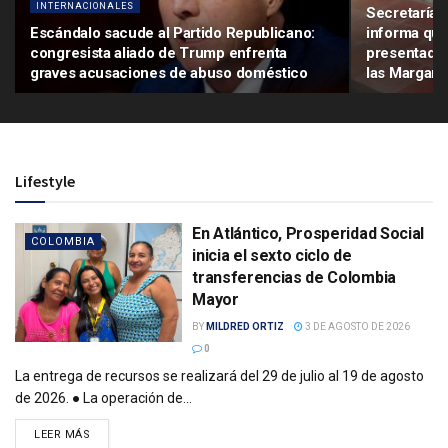
INTERNACIONALES
Secretaría 
Escándalo sacude al Partido Republicano:
informa que
congresista aliado de Trump enfrenta
presentada 
graves acusaciones de abuso doméstico
las Margarit
Lifestyle
En Atlántico, Prosperidad Social
COLOMBIA
inicia el sexto ciclo de
transferencias de Colombia
Mayor
BY
MILDRED ORTIZ
3 DE AGOSTO DE 2026
0
La entrega de recursos se realizará del 29 de julio al 19 de agosto
de 2026. ● La operación de...
LEER MÁS