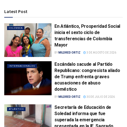
Latest Post
En Atlántico, Prosperidad Social
COLOMBIA
inicia el sexto ciclo de
transferencias de Colombia
Mayor
BY
MILDRED ORTIZ
3 DE AGOSTO DE 2026
Escándalo sacude al Partido
INTERNACIONALES
Republicano: congresista aliado
de Trump enfrenta graves
acusaciones de abuso
doméstico
BY
MILDRED ORTIZ
30 DE JULIO DE 2026
Secretaría de Educación de
ATLÁNTICO
Soledad informa que fue
superada la emergencia
presentada en la IE. Sagrado