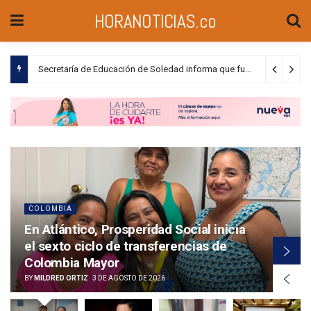
HORANOTICIAS.co
Barranquilla recibe la certificación LEED for cities Gold y se convierte en la primera ciudad sostenible de Suramérica
COLOMBIA
En Atlántico, Prosperidad Social inicia
el sexto ciclo de transferencias de
Colombia Mayor
BY
MILDRED ORTIZ
3 DE AGOSTO DE 2026