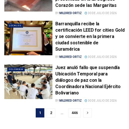
Corazón sede las Margaritas
BY
MILDRED ORTIZ
30 DE JULIO DE 2026
Barranquilla recibe la
LOCALES
certificación LEED for cities Gold
y se convierte en la primera
ciudad sostenible de
Suramérica
BY
MILDRED ORTIZ
30 DE JULIO DE 2026
Juez anuló fallo que suspendía
COLOMBIA
Ubicación Temporal para
diálogos de paz con la
Coordinadora Nacional Ejército
Bolivariano
BY
MILDRED ORTIZ
30 DE JULIO DE 2026
1
2
…
446