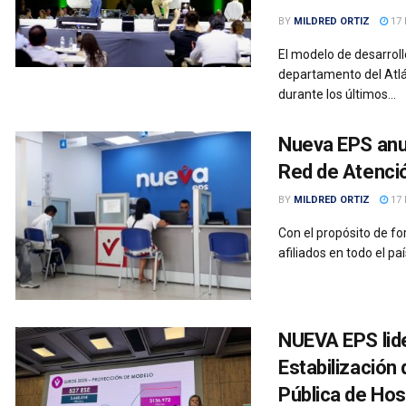
BY
MILDRED ORTIZ
17 
El modelo de desarrol
departamento del Atlánt
durante los últimos...
Nueva EPS anu
Red de Atenció
BY
MILDRED ORTIZ
17 
Con el propósito de fo
afiliados en todo el paí
NUEVA EPS lide
Estabilización 
Pública de Hos