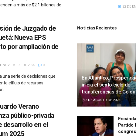
ienden a más de $2.1 billones de
22 DE EN
isión de Juzgado de
Noticias Recientes
quetá: Nueva EPS
to por ampliación de
E NOVIEMBRE DE 2025
0
 una serie de decisiones que
En Atlántico, Prosperida
te elflujo de recursos
inicia el sexto ciclo de
n...
transferencias de Colo
3 DE AGOSTO DE 2026
uardo Verano
anza público-privada
Escánda
desarrollo en el
Partido
congresi
rum 2025