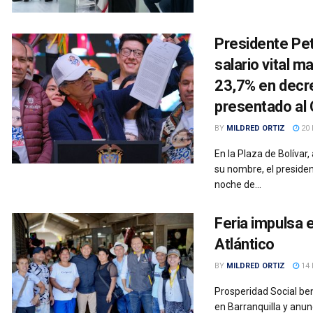
Presidente Pe
salario vital 
23,7% en decre
presentado al
BY
MILDRED ORTIZ
20 
En la Plaza de Bolívar
su nombre, el preside
noche de...
Feria impulsa 
Atlántico
BY
MILDRED ORTIZ
14 
Prosperidad Social be
en Barranquilla y anun