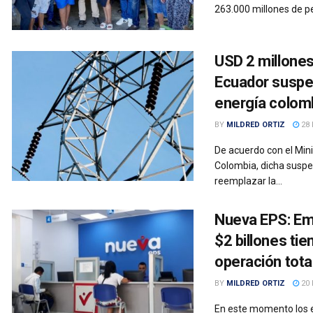
263.000 millones de pe
USD 2 millones
Ecuador suspe
energía colom
BY
MILDRED ORTIZ
28 
De acuerdo con el Mini
Colombia, dicha suspe
reemplazar la...
Nueva EPS: Emb
$2 billones t
operación total
BY
MILDRED ORTIZ
20 
En este momento los