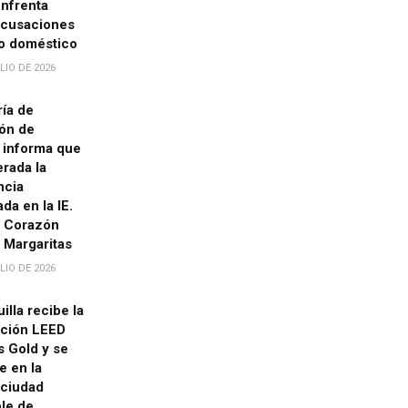
nfrenta
acusaciones
o doméstico
LIO DE 2026
ría de
ón de
 informa que
rada la
ncia
da en la IE.
 Corazón
 Margaritas
LIO DE 2026
illa recibe la
ación LEED
es Gold y se
e en la
 ciudad
ble de