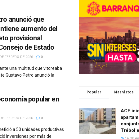
tro anunció que
mantiene aumento del
to provisional
 Consejo de Estado
DE FEBRERO DE 2026
0
, ante una multitud que vitoreaba
nte Gustavo Petro anunció la
Popular
Mas vistos
economía popular en
ACF ini
apartam
DE FEBRERO DE 2026
0
conjunt
nefició a 50 unidades productivas
Trébol 
ció inversiones por más de
16 DE A