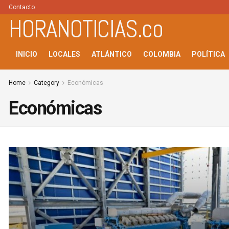
Contacto
HORANOTICIAS.co
INICIO
LOCALES
ATLÁNTICO
COLOMBIA
POLÍTICA
Home
Category
Económicas
Económicas