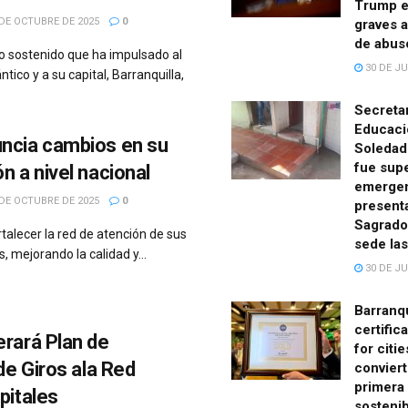
Trump e
DE OCTUBRE DE 2025
0
graves 
de abus
lo sostenido que ha impulsado al
30 DE JU
ico y a su capital, Barranquilla,
Secreta
Educaci
ncia cambios en su
Soledad
fue supe
n a nivel nacional
emerge
DE OCTUBRE DE 2025
0
presenta
Sagrado
rtalecer la red de atención de sus
sede las
s, mejorando la calidad y...
30 DE JU
Barranqu
certific
rará Plan de
for citi
de Giros ala Red
conviert
primera
pitales
sosteni