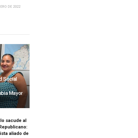
ERO DE 2022
d Social
mbia Mayor
lo sacude al
 Republicano:
sta aliado de