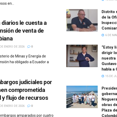
sos en...
Distrito 
de la Of
 diarios le cuesta a
Inspecc
Comisar
nsión de venta de
6 DE MA
biana
DE ENERO DE 2026
0
“Estoy l
dirigir 
sterio de Minas y Energía de
nuestra 
nsión ha obligado a Ecuador a
Gustavo 
habla a
15 DE JU
argos judiciales por
Preside
ienen comprometida
goberna
 y flujo de recursos
Noguera
obras de
DE ENERO DE 2026
0
Plaza d
 embargos amparados por cuatro
Colombi