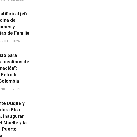
ratificó al jefe
icina de
iones y
ías de Familia
RZO DE 2024
isto para
los destinos de
nación”:
Petro le
 Colombia
NIO DE 2022
nte Duque y
dora Elsa
, inauguran
l Muelle y la
e Puerto
a