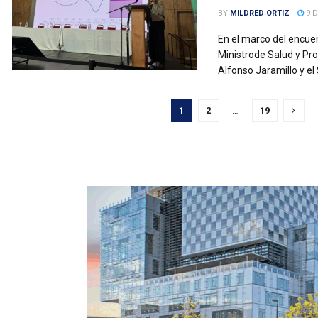
BY
MILDRED ORTIZ
9 D
En el marco del encue
Ministrode Salud y Pro
Alfonso Jaramillo y el
1
2
…
19