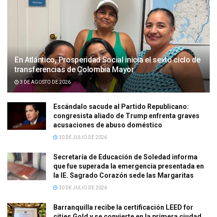
En Atlántico, Prosperidad Social inicia el sexto ciclo de
transferencias de Colombia Mayor
3 DE AGOSTO DE 2026
Escándalo sacude al Partido Republicano:
congresista aliado de Trump enfrenta graves
acusaciones de abuso doméstico
30 DE JULIO DE 2026
Secretaría de Educación de Soledad informa
que fue superada la emergencia presentada en
la IE. Sagrado Corazón sede las Margaritas
30 DE JULIO DE 2026
Barranquilla recibe la certificación LEED for
cities Gold y se convierte en la primera ciudad