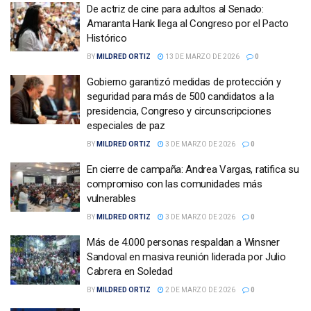
De actriz de cine para adultos al Senado:
Amaranta Hank llega al Congreso por el Pacto
Histórico
BY
MILDRED ORTIZ
13 DE MARZO DE 2026
0
Gobierno garantizó medidas de protección y
seguridad para más de 500 candidatos a la
presidencia, Congreso y circunscripciones
especiales de paz
BY
MILDRED ORTIZ
3 DE MARZO DE 2026
0
En cierre de campaña: Andrea Vargas, ratifica su
compromiso con las comunidades más
vulnerables
BY
MILDRED ORTIZ
3 DE MARZO DE 2026
0
Más de 4.000 personas respaldan a Winsner
Sandoval en masiva reunión liderada por Julio
Cabrera en Soledad
BY
MILDRED ORTIZ
2 DE MARZO DE 2026
0