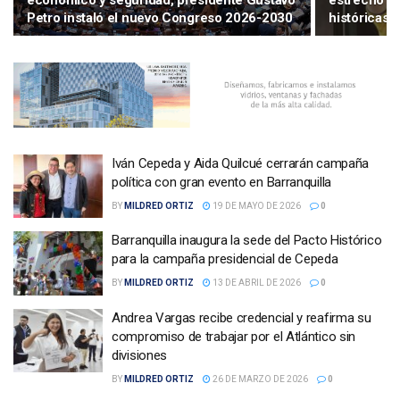
económico y seguridad, presidente Gustavo
estrecho m
Petro instaló el nuevo Congreso 2026-2030
históricas 
Iván Cepeda y Aida Quilcué cerrarán campaña
política con gran evento en Barranquilla
BY
MILDRED ORTIZ
19 DE MAYO DE 2026
0
Barranquilla inaugura la sede del Pacto Histórico
para la campaña presidencial de Cepeda
BY
MILDRED ORTIZ
13 DE ABRIL DE 2026
0
Andrea Vargas recibe credencial y reafirma su
compromiso de trabajar por el Atlántico sin
divisiones
BY
MILDRED ORTIZ
26 DE MARZO DE 2026
0