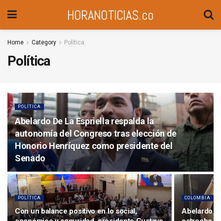
HORANOTICIAS.co
Home
Category
Política
Política
POLÍTICA
Abelardo De La Espriella respalda la
autonomía del Congreso tras elección de
Honorio Henríquez como presidente del
Senado
POLÍTICA
COLOMBIA
Con un balance positivo en lo social,
Abelardo de