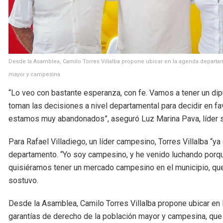
Desde la Asamblea, Camilo Torres Villalba propone ubicar en la agenda departam
mayor y campesina.
“Lo veo con bastante esperanza, con fe. Vamos a tener un dip
toman las decisiones a nivel departamental para decidir en fa
estamos muy abandonados”, aseguró Luz Marina Pava, líder so
Para Rafael Villadiego, un líder campesino, Torres Villalba “y
departamento. “Yo soy campesino, y he venido luchando porqu
quisiéramos tener un mercado campesino en el municipio, que
sostuvo.
Desde la Asamblea, Camilo Torres Villalba propone ubicar en
garantías de derecho de la población mayor y campesina, que