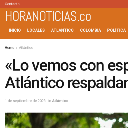
Contacto
HORANOTICIAS.co
INICIO
LOCALES
ATLÁNTICO
COLOMBIA
POLÍTICA
Home
Atlántico
«Lo vemos con esp
Atlántico respalda
1 de septiembre de 2023
in
Atlántico