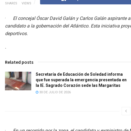
SHARES
VIEWS
·
El concejal Óscar David Galán y Carlos Galán aspirante al
candidato a la gobernación del Atlántico. Esta iniciativa proy
deportivos.
.
Related posts
Secretaría de Educación de Soledad informa
que fue superada la emergencia presentada en
la IE. Sagrado Corazón sede las Margaritas
30 DE JULIO DE 2026
·
En un recorrido por la zona, el candidato y exministro d