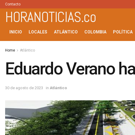
Contacto
HORANOTICIAS.co
INICIO
LOCALES
ATLÁNTICO
COLOMBIA
POLÍTICA
Home
Atlántico
Eduardo Verano ha
30 de agosto de 2023
in
Atlántico