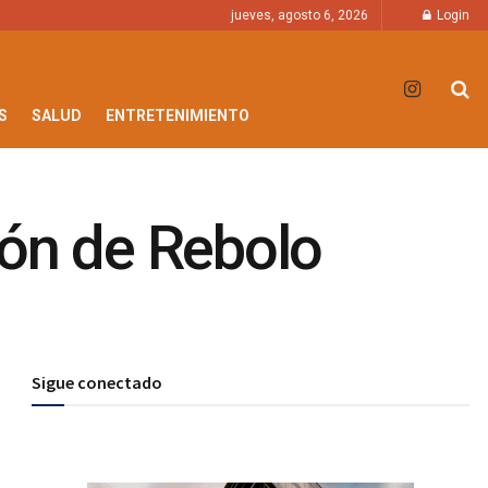
jueves, agosto 6, 2026
Login
S
SALUD
ENTRETENIMIENTO
cón de Rebolo
Sigue conectado