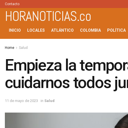
Contacto
HORANOTICIAS.co
INICIO
LOCALES
ATLÁNTICO
COLOMBIA
POLÍTICA
Home
Salud
Empieza la tempora
cuidarnos todos ju
11 de mayo de 2023
in
Salud