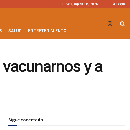
jueves, agosto 6, 2026
Login
S
SALUD
ENTRETENIMIENTO
 vacunarnos y a
Sigue conectado