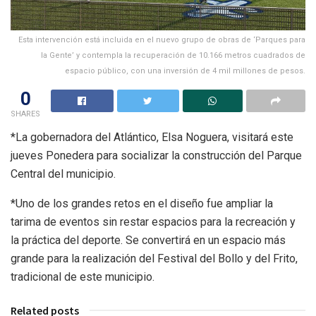
Esta intervención está incluida en el nuevo grupo de obras de ‘Parques para
la Gente’ y contempla la recuperación de 10.166 metros cuadrados de
espacio público, con una inversión de 4 mil millones de pesos.
0
SHARES
*La gobernadora del Atlántico, Elsa Noguera, visitará este
jueves Ponedera para socializar la construcción del Parque
Central del municipio.
*Uno de los grandes retos en el diseño fue ampliar la
tarima de eventos sin restar espacios para la recreación y
la práctica del deporte. Se convertirá en un espacio más
grande para la realización del Festival del Bollo y del Frito,
tradicional de este municipio.
Related posts