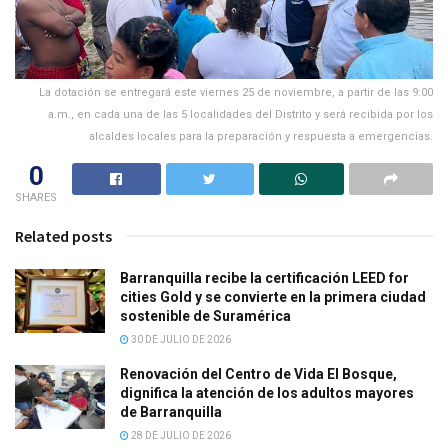
La dotación se entregará este viernes 25 de noviembre, a partir de las 9:00
a.m., en cada una de las 5 localidades del Distrito y será recibida por los
alcaldes locales para la preparación y respuesta a emergencias.
0
SHARES
Related posts
Barranquilla recibe la certificación LEED for
cities Gold y se convierte en la primera ciudad
sostenible de Suramérica
30 DE JULIO DE 2026
Renovación del Centro de Vida El Bosque,
dignifica la atención de los adultos mayores
de Barranquilla
28 DE JULIO DE 2026