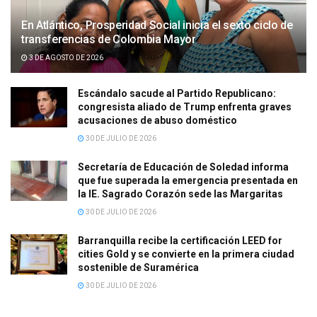
En Atlántico, Prosperidad Social inicia el sexto ciclo de
transferencias de Colombia Mayor
3 DE AGOSTO DE 2026
Escándalo sacude al Partido Republicano:
congresista aliado de Trump enfrenta graves
acusaciones de abuso doméstico
30 DE JULIO DE 2026
Secretaría de Educación de Soledad informa
que fue superada la emergencia presentada en
la IE. Sagrado Corazón sede las Margaritas
30 DE JULIO DE 2026
Barranquilla recibe la certificación LEED for
cities Gold y se convierte en la primera ciudad
sostenible de Suramérica
30 DE JULIO DE 2026