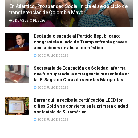
En Atlántico, Prosperidad Social inicia el sexto ciclo de
transferencias de Colombia Mayor
3 DE AGOSTO DE 2026
Escándalo sacude al Partido Republicano:
congresista aliado de Trump enfrenta graves
acusaciones de abuso doméstico
30 DE JULIO DE 2026
Secretaría de Educación de Soledad informa
que fue superada la emergencia presentada en
la IE. Sagrado Corazón sede las Margaritas
30 DE JULIO DE 2026
Barranquilla recibe la certificación LEED for
cities Gold y se convierte en la primera ciudad
sostenible de Suramérica
30 DE JULIO DE 2026