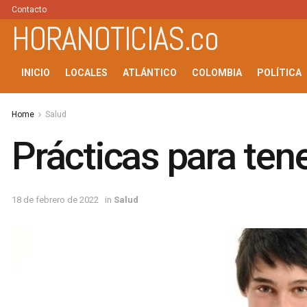
Contacto
HORANOTICIAS.co
INICIO
LOCALES
ATLÁNTICO
COLOMBIA
POLÍTICA
Home
Salud
Prácticas para ten
18 de febrero de 2022
in
Salud