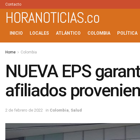
Contacto
HORANOTICIAS.co
INICIO
LOCALES
ATLÁNTICO
COLOMBIA
POLÍTICA
Home
Colombia
NUEVA EPS garanti
afiliados proveni
2 de febrero de 2022
in
Colombia
,
Salud