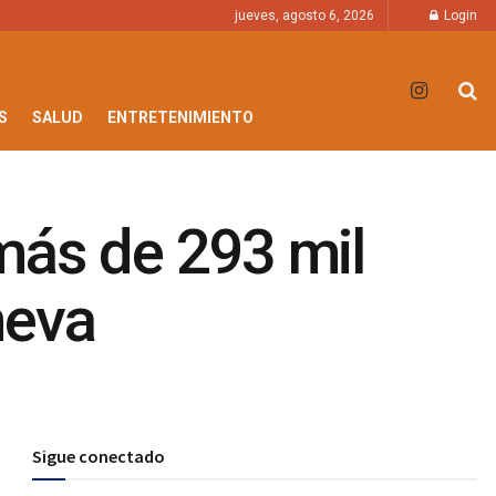
jueves, agosto 6, 2026
Login
S
SALUD
ENTRETENIMIENTO
más de 293 mil
meva
Sigue conectado