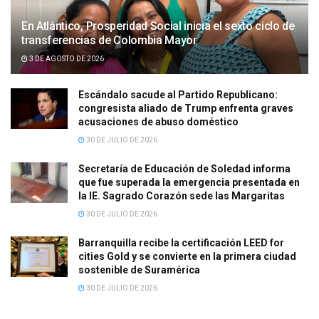
En Atlántico, Prosperidad Social inicia el sexto ciclo de
transferencias de Colombia Mayor
3 DE AGOSTO DE 2026
Escándalo sacude al Partido Republicano:
congresista aliado de Trump enfrenta graves
acusaciones de abuso doméstico
30 DE JULIO DE 2026
Secretaría de Educación de Soledad informa
que fue superada la emergencia presentada en
la IE. Sagrado Corazón sede las Margaritas
30 DE JULIO DE 2026
Barranquilla recibe la certificación LEED for
cities Gold y se convierte en la primera ciudad
sostenible de Suramérica
30 DE JULIO DE 2026