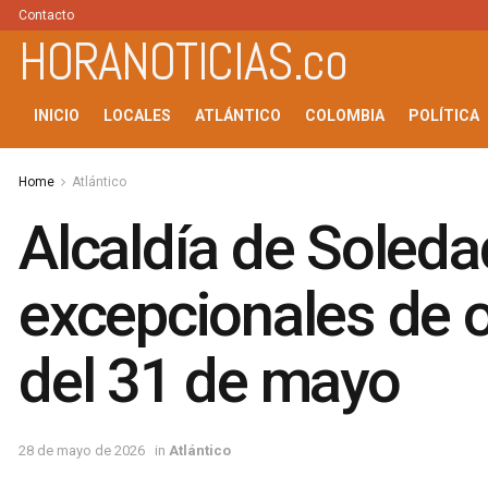
Contacto
HORANOTICIAS.co
INICIO
LOCALES
ATLÁNTICO
COLOMBIA
POLÍTICA
Home
Atlántico
Alcaldía de Soleda
excepcionales de o
del 31 de mayo
28 de mayo de 2026
in
Atlántico