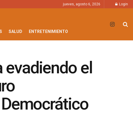
jueves, agosto 6, 2026
Login
S
SALUD
ENTRETENIMIENTO
a evadiendo el
uro
o Democrático