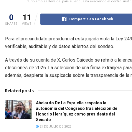
“Uribismo se lleva del país su encuesta evadiendo el control inst
0
11
Compartir en Facebook
SHARES
VIEWS
Para el precandidato presidencial esta jugada viola la Ley 24
verificable, auditable y de datos abiertos del sondeo.
A través de su cuenta de X, Carlos Caicedo se refirió a la enc
elecciones de 2026. La selección de una firma extranjera para 
además, despierta la suspicacia sobre la transparencia de la
Related posts
Abelardo De La Espriella respalda la
autonomía del Congreso tras elección de
Honorio Henríquez como presidente del
Senado
21 DE JULIO DE 2026