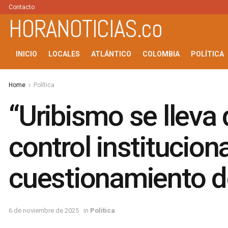
Contacto
HORANOTICIAS.co
INICIO
LOCALES
ATLÁNTICO
COLOMBIA
POLÍTICA
Home
Política
“Uribismo se lleva
control institucion
cuestionamiento d
6 de noviembre de 2025
in
Política