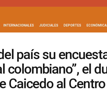
INTERNACIONALES
JUDICIALES
DEPORTES
ECONÓMICA
 del país su encuest
al colombiano”, el d
e Caicedo al Centr