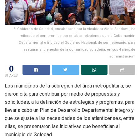
El Gobierno de Soledad, encabezado por la Alcaldesa Alcira Sandoval, ha
reiterado el compromiso por entablar relaciones con la Gobernación
Departamental e incluso el Gobierno Nacional, de ser necesario, para
asegurar el bienestar de la comunidad soledeña, en sus 4 años de
administración.
0
SHARES
Los municipios de la subregión del área metropolitana, se
dieron cita para contribuir por medio de propuestas y
solicitudes, a la definición de estrategias y programas, para
llevar a cabo un Plan de Desarrollo Departamental íntegro y
que se ajuste a las necesidades de los atlanticenses, entre
ellas, se presentaron las iniciativas que benefician al
municipio de Soledad.