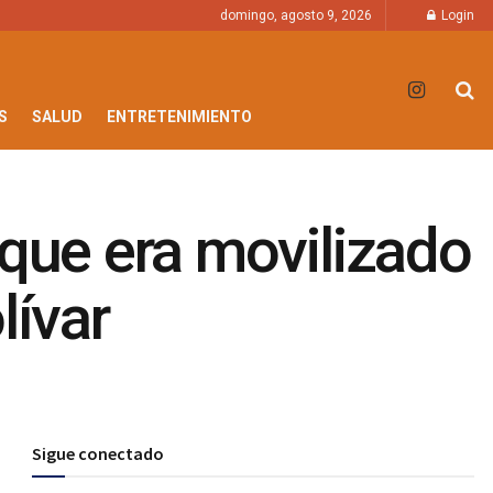
domingo, agosto 9, 2026
Login
S
SALUD
ENTRETENIMIENTO
 que era movilizado
lívar
Sigue conectado