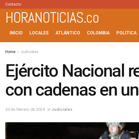
Contacto
HORANOTICIAS.co
INICIO
LOCALES
ATLÁNTICO
COLOMBIA
POLÍTICA
Home
Judiciales
Ejército Nacional 
con cadenas en una
20 de febrero de 2024
in
Judiciales