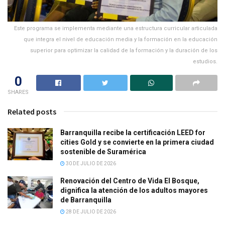
Este programa se implementa mediante una estructura curricular articulada
que integra el nivel de educación media y la formación en la educación
superior para optimizar la calidad de la formación y la duración de los
estudios.
0
SHARES
Related posts
Barranquilla recibe la certificación LEED for
cities Gold y se convierte en la primera ciudad
sostenible de Suramérica
30 DE JULIO DE 2026
Renovación del Centro de Vida El Bosque,
dignifica la atención de los adultos mayores
de Barranquilla
28 DE JULIO DE 2026