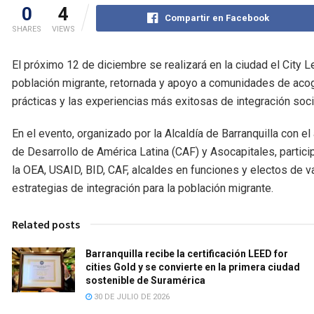
0
4
Compartir en Facebook
SHARES
VIEWS
El próximo 12 de diciembre se realizará en la ciudad el City L
población migrante, retornada y apoyo a comunidades de acogi
prácticas y las experiencias más exitosas de integración soci
En el evento, organizado por la Alcaldía de Barranquilla con e
de Desarrollo de América Latina (CAF) y Asocapitales, partic
la OEA, USAID, BID, CAF, alcaldes en funciones y electos de va
estrategias de integración para la población migrante.
Related posts
Barranquilla recibe la certificación LEED for
cities Gold y se convierte en la primera ciudad
sostenible de Suramérica
30 DE JULIO DE 2026