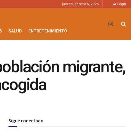
jueves, agosto 6, 2026
Login
S
SALUD
ENTRETENIMIENTO
 población migrante,
acogida
Sigue conectado