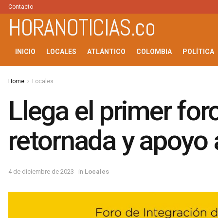
Contacto
HORANOTICIAS.co
INICIO
LOCALES
ATLÁNTICO
COLOMBIA
POLÍTICA
Home
Locales
Llega el primer for
retornada y apoyo
4 de diciembre de 2023
in
Locales