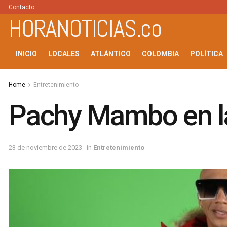
Contacto
HORANOTICIAS.co
INICIO
LOCALES
ATLÁNTICO
COLOMBIA
POLÍTICA
Home
Entretenimiento
Pachy Mambo en la
23 de noviembre de 2023
in
Entretenimiento