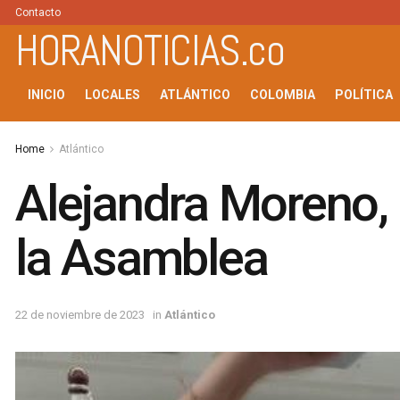
Contacto
HORANOTICIAS.co
INICIO
LOCALES
ATLÁNTICO
COLOMBIA
POLÍTICA
Home
Atlántico
Alejandra Moreno, 
la Asamblea
22 de noviembre de 2023
in
Atlántico