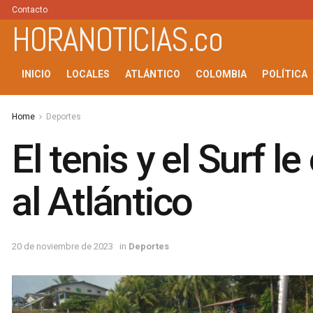
Contacto
HORANOTICIAS.co
INICIO
LOCALES
ATLÁNTICO
COLOMBIA
POLÍTICA
Home
Deportes
El tenis y el Surf 
al Atlántico
20 de noviembre de 2023
in
Deportes