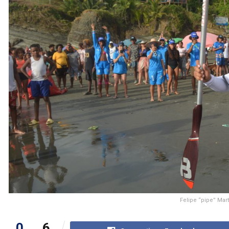
Felipe “pipe” Mar
0
6