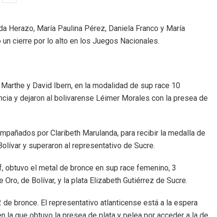
da Herazo, María Paulina Pérez, Daniela Franco y María
 un cierre por lo alto en los Juegos Nacionales.
ipe Marthe y David Ibern, en la modalidad de sup race 10
ncia y dejaron al bolivarense Léimer Morales con la presea de
ompañados por Claribeth Marulanda, para recibir la medalla de
Bolívar y superaron al representativo de Sucre.
f, obtuvo el metal de bronce en sup race femenino, 3
 Oro, de Bolívar, y la plata Elizabeth Gutiérrez de Sucre.
2 de bronce. El representativo atlanticense está a la espera
 la que obtuvo la presea de plata y pelea por acceder a la de