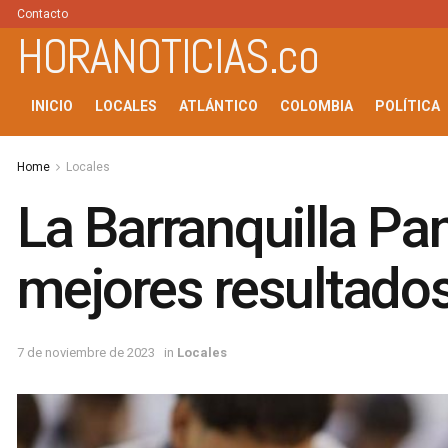
Contacto
HORANOTICIAS.co
INICIO
LOCALES
ATLÁNTICO
COLOMBIA
POLÍTICA
Home
Locales
La Barranquilla Pan
mejores resultado
7 de noviembre de 2023
in
Locales