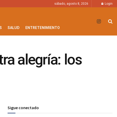
sábado, agosto 8, 2026
Login
S
SALUD
ENTRETENIMIENTO
a alegría: los
Sigue conectado