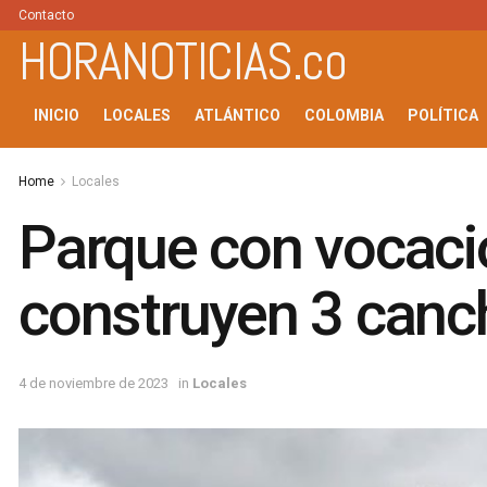
Contacto
HORANOTICIAS.co
INICIO
LOCALES
ATLÁNTICO
COLOMBIA
POLÍTICA
Home
Locales
Parque con vocació
construyen 3 canc
4 de noviembre de 2023
in
Locales