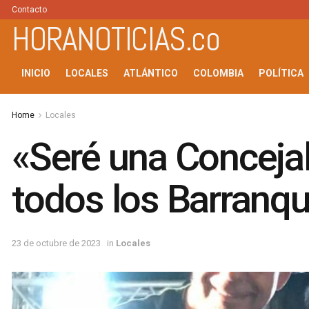
Contacto
HORANOTICIAS.co
INICIO
LOCALES
ATLÁNTICO
COLOMBIA
POLÍTICA
Home
Locales
«Seré una Concejal 
todos los Barranqui
23 de octubre de 2023
in
Locales