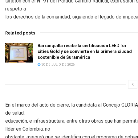
tarjetón con el N° 91 del Partido Cambio Radical, expresaron
respeto a
los derechos de la comunidad, siguiendo el legado de impe
Related posts
Barranquilla recibe la certificación LEED for
cities Gold y se convierte en la primera ciudad
sostenible de Suramérica
30 DE JULIO DE 2026
En el marco del acto de cierre, la candidata al Concejo GLOR
de salud,
educación, e infraestructura, entre otras obras que han permi
líder en Colombia; no
obstante, aseguró que se identifica con el programa de go