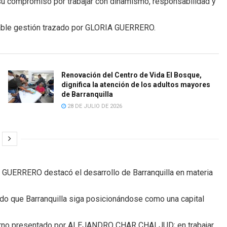
 su compromiso por trabajar con dinamismo, responsabilidad y
cable gestión trazado por GLORIA GUERRERO.
Renovación del Centro de Vida El Bosque,
dignifica la atención de los adultos mayores
de Barranquilla
28 DE JULIO DE 2026
IA GUERRERO destacó el desarrollo de Barranquilla en materia
tido que Barranquilla siga posicionándose como una capital
bierno presentado por ALEJANDRO CHAR CHALJUD; en trabajar