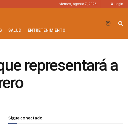
viernes, agosto 7, 2026
Login
S
SALUD
ENTRETENIMIENTO
 que representará a
rero
Sigue conectado