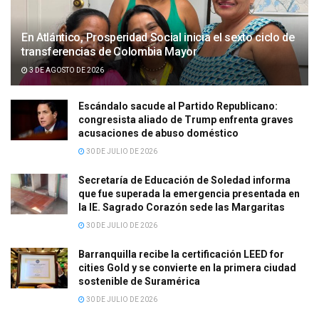
En Atlántico, Prosperidad Social inicia el sexto ciclo de
transferencias de Colombia Mayor
3 DE AGOSTO DE 2026
Escándalo sacude al Partido Republicano:
congresista aliado de Trump enfrenta graves
acusaciones de abuso doméstico
30 DE JULIO DE 2026
Secretaría de Educación de Soledad informa
que fue superada la emergencia presentada en
la IE. Sagrado Corazón sede las Margaritas
30 DE JULIO DE 2026
Barranquilla recibe la certificación LEED for
cities Gold y se convierte en la primera ciudad
sostenible de Suramérica
30 DE JULIO DE 2026