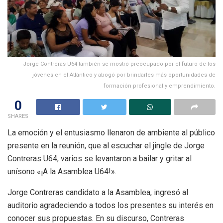
Jorge Contreras U64 también se mostró preocupado por el futuro de los
jóvenes en el Atlántico y abogó por brindarles más oportunidades de
formación profesional y emprendimiento.
0
SHARES
La emoción y el entusiasmo llenaron de ambiente al público
presente en la reunión, que al escuchar el jingle de Jorge
Contreras U64, varios se levantaron a bailar y gritar al
unísono «¡A la Asamblea U64!».
Jorge Contreras candidato a la Asamblea, ingresó al
auditorio agradeciendo a todos los presentes su interés en
conocer sus propuestas. En su discurso, Contreras