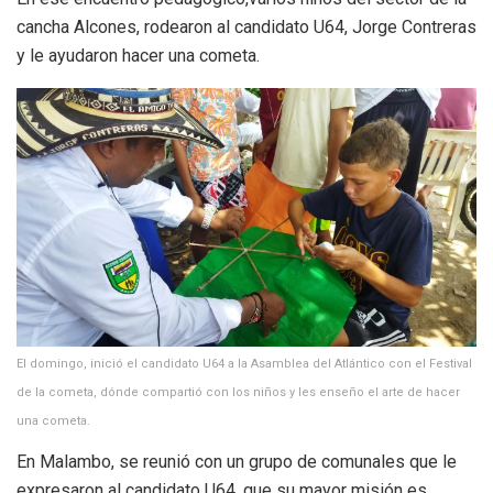
cancha Alcones, rodearon al candidato U64, Jorge Contreras
y le ayudaron hacer una cometa.
El domingo, inició el candidato U64 a la Asamblea del Atlántico con el Festival
de la cometa, dónde compartió con los niños y les enseño el arte de hacer
una cometa.
En Malambo, se reunió con un grupo de comunales que le
expresaron al candidato U64, que su mayor misión es