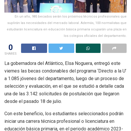
En un año, 985 becados serán los próximos técnicos profesionales que
suplirán las necesidades del mercado laboral. Además, 100 normalistas que
estudiarán licenciatura en educación básica primaria ocuparán una plaza en
los colegios oficiales del departamento.
0
SHARES
La gobernadora del Atlántico, Elsa Noguera, entregó este
viernes las becas condonables del programa ‘Directo a la U’
a 1.085 jóvenes del departamento, luego de un proceso de
selección y evaluación, en el que se estudió a detalle cada
una de las 3.142 solicitudes de postulación que llegaron
desde el pasado 18 de julio.
Con este beneficio, los estudiantes seleccionados podrán
iniciar una carrera técnica profesional o licenciatura en
educación básica primaria, en el periodo académico 2023-