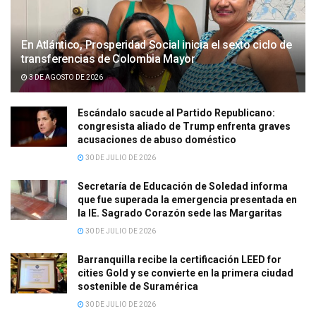
En Atlántico, Prosperidad Social inicia el sexto ciclo de
transferencias de Colombia Mayor
3 DE AGOSTO DE 2026
Escándalo sacude al Partido Republicano:
congresista aliado de Trump enfrenta graves
acusaciones de abuso doméstico
30 DE JULIO DE 2026
Secretaría de Educación de Soledad informa
que fue superada la emergencia presentada en
la IE. Sagrado Corazón sede las Margaritas
30 DE JULIO DE 2026
Barranquilla recibe la certificación LEED for
cities Gold y se convierte en la primera ciudad
sostenible de Suramérica
30 DE JULIO DE 2026