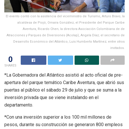
El evento contó con la asistencia del viceministro de Turismo, Arturo Bravo; la
alcaldesa de Piojó, Omaira González; el Presidente del Parque Caribe
Aventura, Ricardo Chen; la directora Asociación Colombiana de de
Atracciones y Parques de Diversiones (Acolap), Angela Díaz; el secretario de
Desarrollo Económico del Atlántico, Luis Humberto Martínez; entre otros
invitados.
0
SHARES
*La Gobernadora del Atlántico asistió al acto oficial de pre-
apertura del parque temático Caribe Aventura, que abrió sus
puertas al público el sábado 29 de julio y que se suma a la
inversión privada que se viene instalando en el
departamento.
*Con una inversión superior a los 100 mil millones de
pesos, durante su construcción se generaron 800 empleos