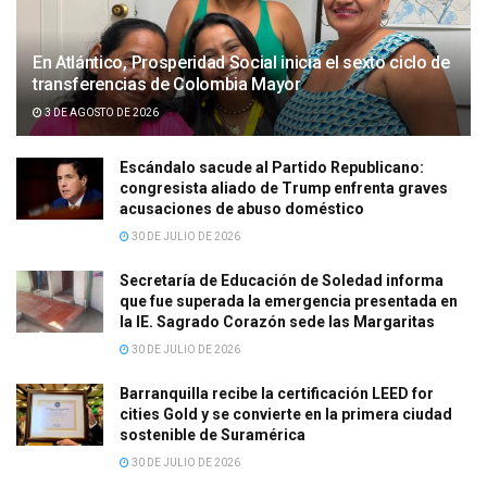
En Atlántico, Prosperidad Social inicia el sexto ciclo de
transferencias de Colombia Mayor
3 DE AGOSTO DE 2026
Escándalo sacude al Partido Republicano:
congresista aliado de Trump enfrenta graves
acusaciones de abuso doméstico
30 DE JULIO DE 2026
Secretaría de Educación de Soledad informa
que fue superada la emergencia presentada en
la IE. Sagrado Corazón sede las Margaritas
30 DE JULIO DE 2026
Barranquilla recibe la certificación LEED for
cities Gold y se convierte en la primera ciudad
sostenible de Suramérica
30 DE JULIO DE 2026