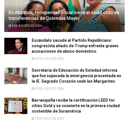
En Atlántico, Prosperidad Social inicia el sexto ciclo de
transferencias de Colombia Mayor
3 DE AGOSTO DE 2026
Escándalo sacude al Partido Republicano:
congresista aliado de Trump enfrenta graves
acusaciones de abuso doméstico
30 DE JULIO DE 2026
Secretaría de Educación de Soledad informa
que fue superada la emergencia presentada en
la IE. Sagrado Corazón sede las Margaritas
30 DE JULIO DE 2026
Barranquilla recibe la certificación LEED for
cities Gold y se convierte en la primera ciudad
sostenible de Suramérica
30 DE JULIO DE 2026