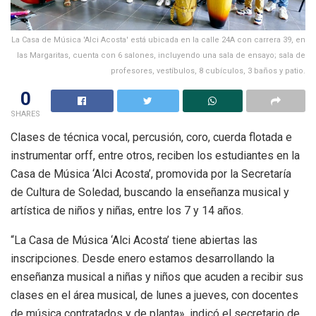
La Casa de Música 'Alci Acosta' está ubicada en la calle 24A con carrera 39, en
las Margaritas, cuenta con 6 salones, incluyendo una sala de ensayo; sala de
profesores, vestíbulos, 8 cubículos, 3 baños y patio.
0
SHARES
Clases de técnica vocal, percusión, coro, cuerda flotada e
instrumentar orff, entre otros, reciben los estudiantes en la
Casa de Música ‘Alci Acosta’, promovida por la Secretaría
de Cultura de Soledad, buscando la enseñanza musical y
artística de niños y niñas, entre los 7 y 14 años.
“La Casa de Música ‘Alci Acosta’ tiene abiertas las
inscripciones. Desde enero estamos desarrollando la
enseñanza musical a niñas y niños que acuden a recibir sus
clases en el área musical, de lunes a jueves, con docentes
de música contratados y de planta», indicó el secretario de