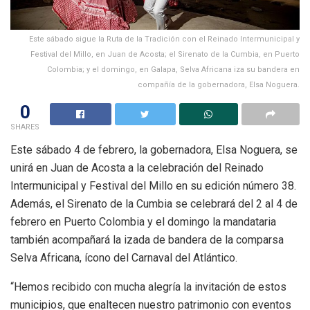
Este sábado sigue la Ruta de la Tradición con el Reinado Intermunicipal y
Festival del Millo, en Juan de Acosta; el Sirenato de la Cumbia, en Puerto
Colombia; y el domingo, en Galapa, Selva Africana iza su bandera en
compañía de la gobernadora, Elsa Noguera.
0
SHARES
Este sábado 4 de febrero, la gobernadora, Elsa Noguera, se
unirá en Juan de Acosta a la celebración del Reinado
Intermunicipal y Festival del Millo en su edición número 38.
Además, el Sirenato de la Cumbia se celebrará del 2 al 4 de
febrero en Puerto Colombia y el domingo la mandataria
también acompañará la izada de bandera de la comparsa
Selva Africana, ícono del Carnaval del Atlántico.
“Hemos recibido con mucha alegría la invitación de estos
municipios, que enaltecen nuestro patrimonio con eventos