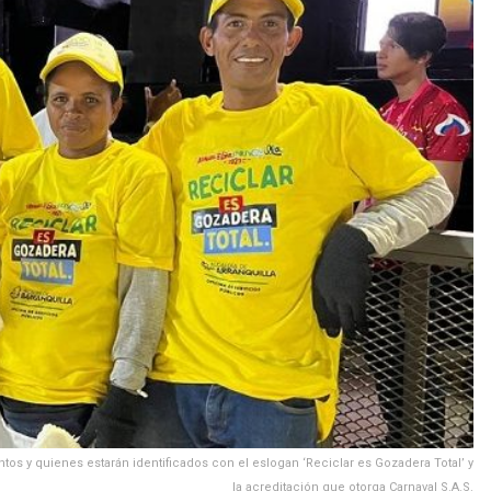
os y quienes estarán identificados con el eslogan ‘Reciclar es Gozadera Total’ y
la acreditación que otorga Carnaval S.A.S.