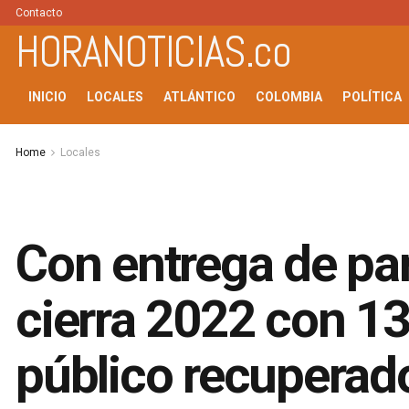
Contacto
HORANOTICIAS.co
INICIO
LOCALES
ATLÁNTICO
COLOMBIA
POLÍTICA
Home
Locales
Con entrega de par
cierra 2022 con 1
público recuperad