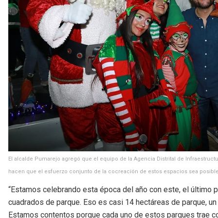
El alcalde Pumarejo agregó que el equipo de la Agencia Distrital de Infraestruc
hacen que el esfuerzo conjunto de la cocreación de estos espacios sea posible
“Estamos celebrando esta época del año con este, el último
cuadrados de parque. Eso es casi 14 hectáreas de parque, un
Estamos contentos porque cada uno de estos parques trae co