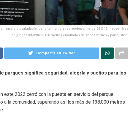
, gimnasio biosaludable, cancha múltiple recreodeportiva de 24 X 13 metros, área
de juegos infantiles, 190 metros cuadrados de zonas verdes y paisajismo.
Compartir en Twitter
 parques significa seguridad, alegría y sueños para los
en este 2022 cerró con la puesta en servicio del parque
jo a la comunidad, superando así los más de 138.000 metros
e’.