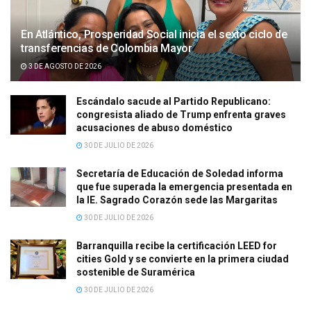
En Atlántico, Prosperidad Social inicia el sexto ciclo de
transferencias de Colombia Mayor
3 DE AGOSTO DE 2026
Escándalo sacude al Partido Republicano:
congresista aliado de Trump enfrenta graves
acusaciones de abuso doméstico
30 DE JULIO DE 2026
Secretaría de Educación de Soledad informa
que fue superada la emergencia presentada en
la IE. Sagrado Corazón sede las Margaritas
30 DE JULIO DE 2026
Barranquilla recibe la certificación LEED for
cities Gold y se convierte en la primera ciudad
sostenible de Suramérica
30 DE JULIO DE 2026