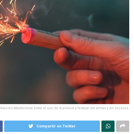
ación atlanticense evitar el uso de la pólvora y festejar sin armas y sin excesos.
Compartir en Twitter