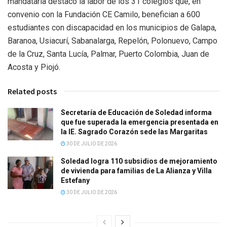
mandataria destacó la labor de los 31 colegios que, en
convenio con la Fundación CE Camilo, benefician a 600
estudiantes con discapacidad en los municipios de Galapa,
Baranoa, Usiacurí, Sabanalarga, Repelón, Polonuevo, Campo
de la Cruz, Santa Lucía, Palmar, Puerto Colombia, Juan de
Acosta y Piojó.
Related posts
Secretaría de Educación de Soledad informa
que fue superada la emergencia presentada en
la IE. Sagrado Corazón sede las Margaritas
30 DE JULIO DE 2026
Soledad logra 110 subsidios de mejoramiento
de vivienda para familias de La Alianza y Villa
Estefany
30 DE JULIO DE 2026