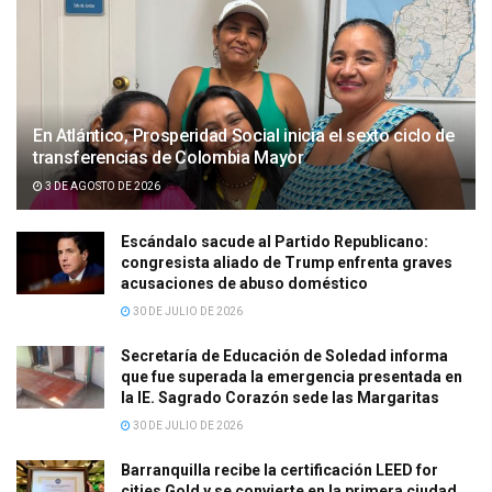
En Atlántico, Prosperidad Social inicia el sexto ciclo de
transferencias de Colombia Mayor
3 DE AGOSTO DE 2026
Escándalo sacude al Partido Republicano:
congresista aliado de Trump enfrenta graves
acusaciones de abuso doméstico
30 DE JULIO DE 2026
Secretaría de Educación de Soledad informa
que fue superada la emergencia presentada en
la IE. Sagrado Corazón sede las Margaritas
30 DE JULIO DE 2026
Barranquilla recibe la certificación LEED for
cities Gold y se convierte en la primera ciudad