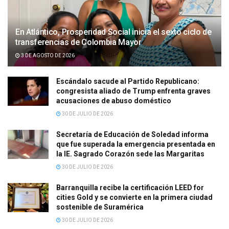
En Atlántico, Prosperidad Social inicia el sexto ciclo de
transferencias de Colombia Mayor
3 DE AGOSTO DE 2026
Escándalo sacude al Partido Republicano:
congresista aliado de Trump enfrenta graves
acusaciones de abuso doméstico
30 DE JULIO DE 2026
Secretaría de Educación de Soledad informa
que fue superada la emergencia presentada en
la IE. Sagrado Corazón sede las Margaritas
30 DE JULIO DE 2026
Barranquilla recibe la certificación LEED for
cities Gold y se convierte en la primera ciudad
sostenible de Suramérica
30 DE JULIO DE 2026