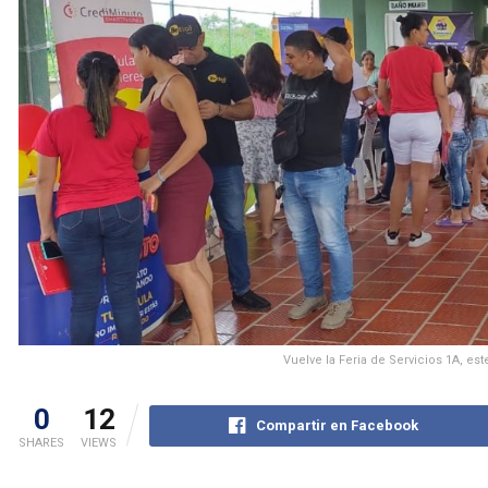
Vuelve la Feria de Servicios 1A, e
0
12
Compartir en Facebook
SHARES
VIEWS