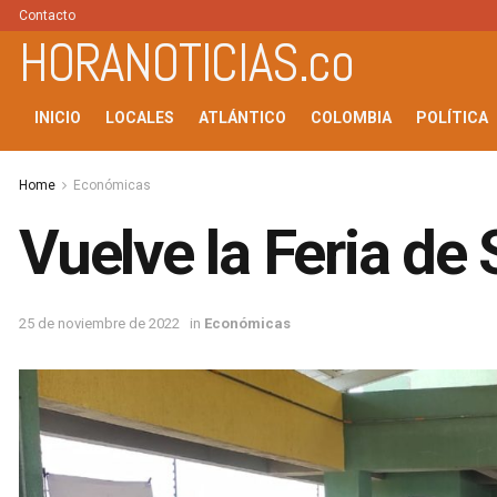
Contacto
HORANOTICIAS.co
INICIO
LOCALES
ATLÁNTICO
COLOMBIA
POLÍTICA
Home
Económicas
Vuelve la Feria d
25 de noviembre de 2022
in
Económicas