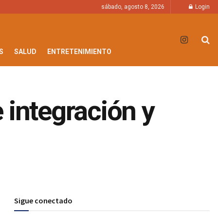
sábado, agosto 8, 2026
Login
S
SALUD
ENTRETENIMIENTO
 integración y
Sigue conectado