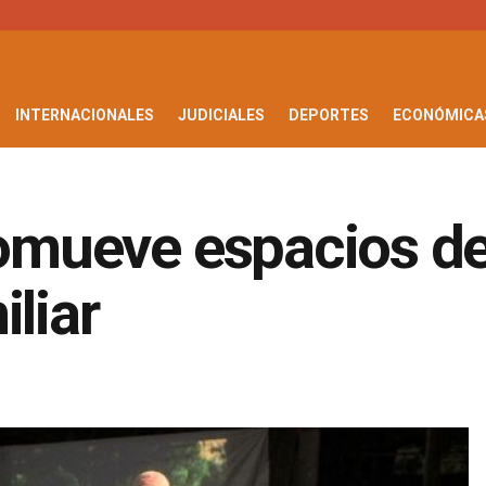
INTERNACIONALES
JUDICIALES
DEPORTES
ECONÓMICA
romueve espacios de
liar