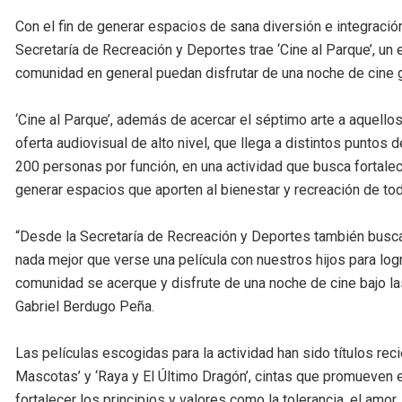
Con el fin de generar espacios de sana diversión e integración f
Secretaría de Recreación y Deportes trae ‘Cine al Parque’, un 
comunidad en general puedan disfrutar de una noche de cine gr
‘Cine al Parque’, además de acercar el séptimo arte a aquellos
oferta audiovisual de alto nivel, que llega a distintos puntos
200 personas por función, en una actividad que busca fortalece
generar espacios que aporten al bienestar y recreación de to
“Desde la Secretaría de Recreación y Deportes también busca
nada mejor que verse una película con nuestros hijos para logra
comunidad se acerque y disfrute de una noche de cine bajo la
Gabriel Berdugo Peña.
Las películas escogidas para la actividad han sido títulos rec
Mascotas’ y ‘Raya y El Último Dragón’, cintas que promueven
fortalecer los principios y valores como la tolerancia, el amo