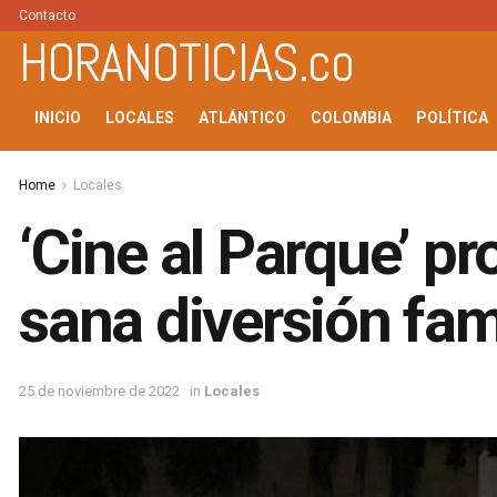
Contacto
HORANOTICIAS.co
INICIO
LOCALES
ATLÁNTICO
COLOMBIA
POLÍTICA
Home
Locales
‘Cine al Parque’ p
sana diversión fami
25 de noviembre de 2022
in
Locales