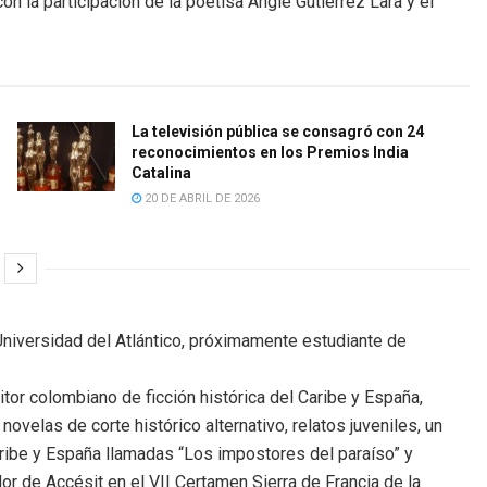
n la participación de la poetisa Angie Gutiérrez Lara y el
La televisión pública se consagró con 24
reconocimientos en los Premios India
Catalina
20 DE ABRIL DE 2026
a Universidad del Atlántico, próximamente estudiante de
itor colombiano de ficción histórica del Caribe y España,
ovelas de corte histórico alternativo, relatos juveniles, un
aribe y España llamadas “Los impostores del paraíso” y
r de Accésit en el VII Certamen Sierra de Francia de la