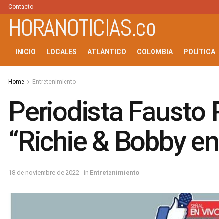
Contacto
HORANOTICIAS.co
INICIO
LOCALES
ATLÁNTICO
COLOMBIA
POLÍTICA
Home
Entretenimiento
Periodista Fausto P
“Richie & Bobby en 
18 de noviembre de 2022
in
Entretenimiento