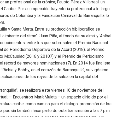
r un profesional de la crónica; Fausto Pérez Villarreal, un
 Caribe. Por su impecable trayectoria profesional a lo largo
iores de Colombia y la Fundación Carnaval de Barranquilla le
ra.
lla y Santa Marta. Entre su producción bibliográfica se
 almirante del ritmo’, ‘Juan Piña, al fondo de su alma’ y ‘Aníbal
onocimientos, entre los que sobresalen el Premio Nacional
l de Periodismo Deportivo de la Acord (2018), el Premio
esto McCauslad (2016 y 20107) y el Premio de Periodismo
el récord de mayores nominaciones (7). En 2014 fue finalista
‘Richie y Bobby, en el corazón de Barranquilla’, su vigésimo
 actuaciones de los reyes de la salsa en la capital del
ranquilla”, se realizará este viernes 18 de noviembre del
tual: – Encuentros MaríaMulata – un espacio dirigido por el
teratura caribe, como camino para el dialogo, promoción de los
La poesía también hace parte de esta transmisión a las 7 p.m.