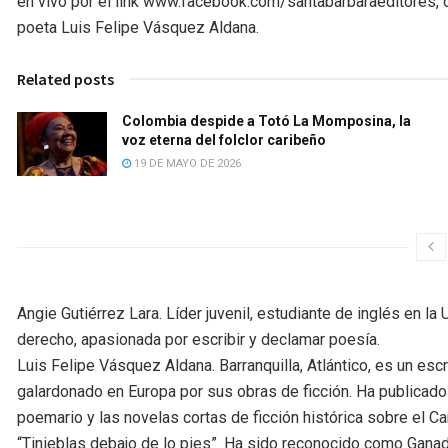
en vivo por el link www.facebook.com/santabarbaraeditores, co
poeta Luis Felipe Vásquez Aldana.
Related posts
Colombia despide a Totó La Momposina, la
voz eterna del folclor caribeño
19 DE MAYO DE 2026
Angie Gutiérrez Lara. Líder juvenil, estudiante de inglés en l
derecho, apasionada por escribir y declamar poesía.
Luis Felipe Vásquez Aldana. Barranquilla, Atlántico, es un escr
galardonado en Europa por sus obras de ficción. Ha publicado n
poemario y las novelas cortas de ficción histórica sobre el C
“Tinieblas debajo de lo pies”. Ha sido reconocido como Ganado