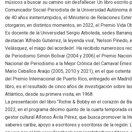
músicos a buscar su camino sin desfallecer. Un libro escrito po
Comunicador Social-Periodista de la Universidad Autónoma del
de 40 años ininterrumpidos, el Ministerio de Relaciones Exter
otorgaron, en distintos momentos, en 2022, el Premio Vida Ob
Es docente de la Universidad Sergio Arboleda, sedes Barranqui
destacan ‘Alfredo Gutiérrez, la leyenda viva’, ‘Nelson Pinedo, el
Velásquez, el mago del acordeón’. Ha recibido numerosos rec
de Periodismo Simón Bolívar (2004 y 2006) el Premio Naciona
Nacional de Periodismo a la Mejor Crónica del Carnaval Ern
Mario Ceballos Araújo (2005, 2010 y 2021), en el que ostenta 
del Premio Internacional de Puerto Rico, entregado en Madrid. 
libro, es el resultado de cinco años de investigación sobre las
Atlántico, desde su primera visita, en 1968.
La presentación del libro “Richie & Bobby en el corazón de Bar
2022, en el programa décimo quinto de la cuarta temporada vir
gestor cultural Alfonso Ávila Pérez, que busca promover la li
saberes caribe, apoyo a escritores y escritoras de la región. 