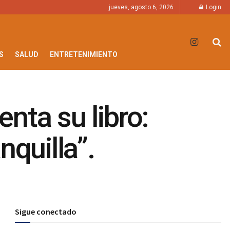
jueves, agosto 6, 2026
Login
S
SALUD
ENTRETENIMIENTO
enta su libro:
nquilla”.
Sigue conectado