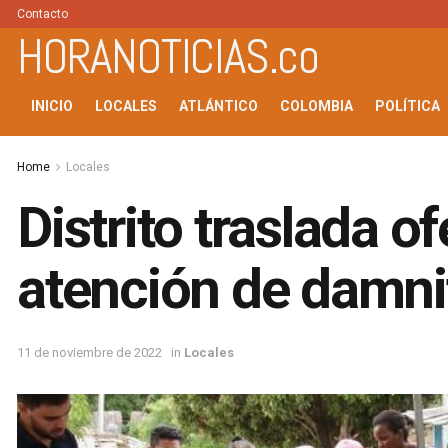
Contacto
HORANOTICIAS.co
INICIO
LOCALES
ATLÁNTICO
COLOMBIA
POLÍTICA
Home
Locales
Distrito traslada 
atención de damni
11 de noviembre de 2022
in
Locales