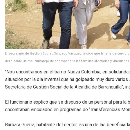
El secretario de Gestión Social, Santiago Vásquez, indicó que la feria de servic
del alcalde Jaime Pumarejo de acompañar a las familias afectadas y vincularlas a
“Nos encontramos en el barrio Nueva Colombia, en solidaridad
situación por la ola invernal que ha golpeado muy duro varios 
Secretaría de Gestión Social de la Alcaldía de Barranquilla”, i
El funcionario explicó que se dispuso de un personal para l
encontraban vinculados en programas de ‘Transferencias Mone
Bárbara Guerra, habitante del sector, es una de las beneficiadas