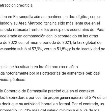
etracción crediticia.
leo en Barranquilla aún se mantiene en dos dígitos, con un
Ciudad y su Área Metropolitana ha sido más lenta que en el
ores esta retasada frente a las principales economías del País.
 acelerada en comparación con lo acontecido en las otras
tre de 2022 con el mismo período de 2021, la tasa global de
 ocupación subió al 57,9%, versus 51,8%; y la de inactividad se
nquilla se ha situado en los últimos cinco años
da notoriamente por las categorías de alimentos-bebidas;
vicios públicos.
 de Comercio de Barranquilla precisó que en el contexto
 los trabajadores por cuenta propia ganan apenas el 67% de un
decir que su actividad laboral es formal. Por el contrario, un
promedio, un 70% más del salario mínimo y el 95% de los