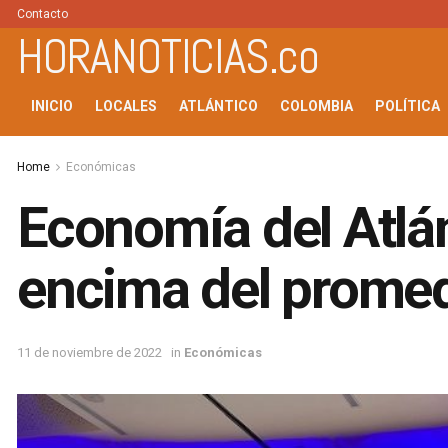
Contacto
HORANOTICIAS.co
INICIO
LOCALES
ATLÁNTICO
COLOMBIA
POLÍTICA
Home
Económicas
Economía del Atlá
encima del promed
11 de noviembre de 2022
in
Económicas