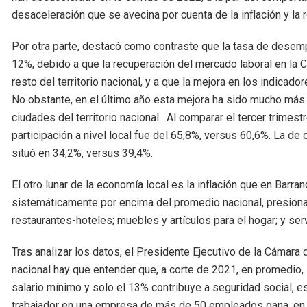
desaceleración que se avecina por cuenta de la inflación y la r
Por otra parte, destacó como contraste que la tasa de desemp
12%, debido a que la recuperación del mercado laboral en la 
resto del territorio nacional, y a que la mejora en los indicad
No obstante, en el último año esta mejora ha sido mucho más
ciudades del territorio nacional. Al comparar el tercer trimes
participación a nivel local fue del 65,8%, versus 60,6%. La de
situó en 34,2%, versus 39,4%.
El otro lunar de la economía local es la inflación que en Barra
sistemáticamente por encima del promedio nacional, presiona
restaurantes-hoteles; muebles y artículos para el hogar; y ser
Tras analizar los datos, el Presidente Ejecutivo de la Cámara
nacional hay que entender que, a corte de 2021, en promedio,
salario mínimo y solo el 13% contribuye a seguridad social, es 
trabajador en una empresa de más de 50 empleados gana, en 