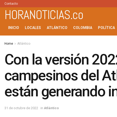
Contacto
HORANOTICIAS.co
INICIO
LOCALES
ATLÁNTICO
COLOMBIA
POLÍTICA
Home
Atlántico
Con la versión 2022
campesinos del Atl
están generando i
31 de octubre de 2022
in
Atlántico