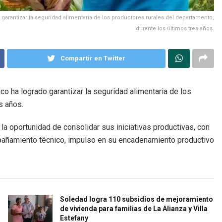
 garantizar la seguridad alimentaria de los productores rurales del departamento,
durante los últimos tres años.
Compartir en Twitter
ico ha logrado garantizar la seguridad alimentaria de los
s años.
la oportunidad de consolidar sus iniciativas productivas, con
mpañamiento técnico, impulso en su encadenamiento productivo
Soledad logra 110 subsidios de mejoramiento
de vivienda para familias de La Alianza y Villa
Estefany