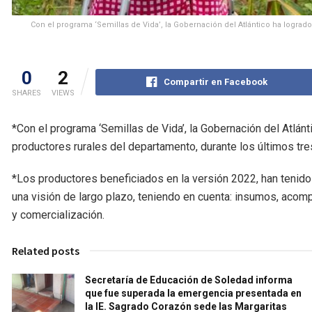
Con el programa ‘Semillas de Vida’, la Gobernación del Atlántico ha logrado
0
2
Compartir en Facebook
SHARES
VIEWS
*Con el programa ‘Semillas de Vida’, la Gobernación del Atlánt
productores rurales del departamento, durante los últimos tre
*Los productores beneficiados en la versión 2022, han tenido 
una visión de largo plazo, teniendo en cuenta: insumos, aco
y comercialización.
Related posts
Secretaría de Educación de Soledad informa
que fue superada la emergencia presentada en
la IE. Sagrado Corazón sede las Margaritas